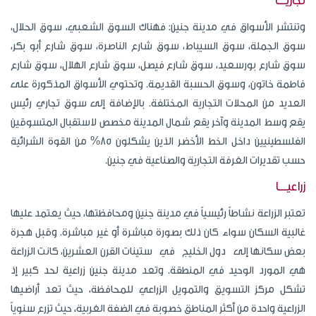
تجاريــــاً
وتنتشر الأسواق في مدينة جنين: فهناك السوق الشعبي، سوق الحلال،
سوق الجملة، سوق السيباط، سوق شارع الناصرة، سوق شارع أبو بكر،
سوق شارع بورسعيد، سوق شارع فيصل، سوق شارع الهلال، سوق شارع
فاطمة خاتون، وسوق الحسبة القديمة. وتحتوي الأسواق المذكورة على
العديد من المحلات التجارية المختلفة. بالإضافة إلى سوق تجاري رئيس
يقع وسط المدينة وآخر يقع شمال المدينة مخصص لاستقبال المتسوقين
الفلسطينيين داخل الخط الأخضر الذين يشكلون 85% من القوة الشرائية
حسب تقديرات الغرفة التجارية والصناعية في جنين.
زراعيــــا
تعتبر الزراعة نشاطاً رئيسياً في مدينة جنين ومحافظتها، حيث يعتمد عليها
غالبية السكان سواء كان ذلك بصورة مباشرة أو غير مباشرة. وقبل هجرة
بعض سكانها إلى دول الخليج في ستينات القرن العشرين، كانت الزراعة
هي المورد الوحيد في المنطقة. وتعد مدينة جنين زراعية لحد كبير إذ
تشكل مركز التسويق والتمويل الزراعي للمحافظة، حيث تعد أراضيها
الزراعية واحدة من أكثر المناطق خصوبة في الضفة الغربية، حيث تزرع سنوياً