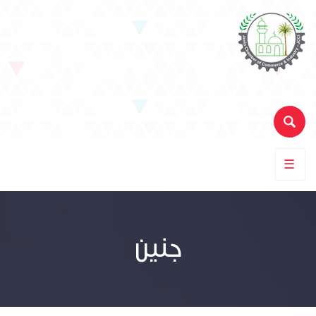
☰
جنين