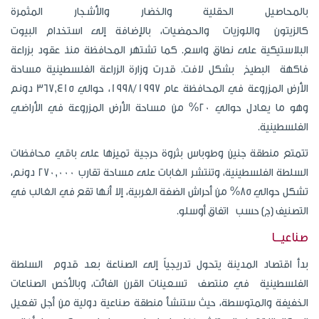
بالمحاصيل الحقلية والخضار والأشجار المثمرة
كالزيتون واللوزيات والحمضيات، بالإضافة إلى استخدام البيوت
البلاستيكية على نطاق واسع. كما تشتهر المحافظة منذ عقود بزراعة
فاكهة البطيخ بشكل لافت. قدرت وزارة الزراعة الفلسطينية مساحة
الأرض المزروعة في المحافظة عام 1998/1997، حوالي 367,415 دونم
وهو ما يعادل حوالي 20% من مساحة الأرض المزروعة في الأراضي
الفلسطينية.
تتمتع منطقة جنين وطوباس بثروة حرجية تميزها على باقي محافظات
السلطة الفلسطينية، وتنتشر الغابات على مساحة تقارب 270,000 دونم،
تشكل حوالي 85% من أحراش الضفة الغربية، إلا أنها تقع في الغالب في
التصنيف (ج) حسب اتفاق أوسلو.
صناعيـــا
بدأ اقتصاد المدينة يتحول تدريجياً إلى الصناعة بعد قدوم السلطة
الفلسطينية في منتصف تسعينات القرن الفائت، وبالأخص الصناعات
الخفيفة والمتوسطة، حيث ستنشأ منطقة صناعية دولية من أجل تفعيل