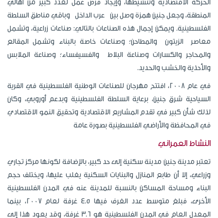
الحركة الاقتصادية وتنشيطها، وإيجاد فرص عمل لعدد كبير من أهالي
المنطقة، وجعل جنين همزة وصل بين عرب الداخل وباقي مناطق السلطة
الفلسطينية. ويمكن إجمال هذه الصناعات بالتالي: صناعات زراعية، وتشمل
معاصر الزيتون والمطاحن؛ وصناعات خاصة بالبناء وتشمل المقالع
والمحاجر والكسارات وصناعة البلاط والفسيفساء؛ وصناعة الملابس
والأحذية والخشب والحديد.
في عام 2008، افتتح مهرجان للصناعات الوطنية الفلسطينية في القرية
السياحية شرق جنين، برعاية السلطة الفلسطينية وبدعم أوروبي، وكان
لذلك شأن كبير في تقدم المشاريع الاقتصادية وتحقيق النمو الاقتصادي
في المحافظة والأراضي الفلسطينية بصورة عامة
النشاط العمراني
تعتبر مدينة جنين مدينة سكنية إلى حد كبير، بالإضافة لكونها مركز تجاري
وزراعي، إلا أن طابع المنازل والبنايات السكنية يغلب عليها، ويختلف حجم
البناء ومساحة المساكن بالنسبة للمدينة عنه في المدن الفلسطينية
الأخرى، فبلغ متوسط عدد الغرف فيها 4.5 غرفة لعام 2007، بينما
المعدل العام في المدن الفلسطينية هو 3.6 غرفة، وقد يعود هذا إلى