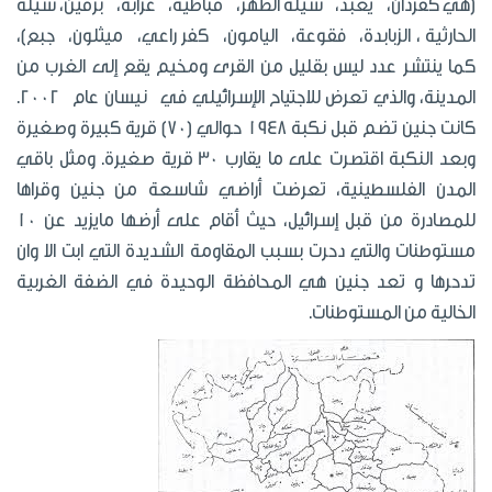
(هي كفردان، يعبد، سيلة الظهر، قباطية، عرابة، برقين، سيلة
الحارثية ، الزبابدة، فقوعة، اليامون، كفر راعي، ميثلون، جبع)،
كما ينتشر عدد ليس بقليل من القرى ومخيم يقع إلى الغرب من
المدينة، والذي تعرض للاجتياح الإسرائيلي في نيسان عام 2002.
كانت جنين تضم قبل نكبة 1948 حوالي (70) قرية كبيرة وصغيرة
وبعد النكبة اقتصرت على ما يقارب 30 قرية صغيرة. ومثل باقي
المدن الفلسطينية، تعرضت أراضي شاسعة من جنين وقراها
للمصادرة من قبل إسرائيل، حيث أقام على أرضها مايزيد عن 10
مستوطنات والتي دحرت بسبب المقاومة الشديدة التي ابت الا وان
تدحرها و تعد جنين هي المحافظة الوحيدة في الضفة الغربية
الخالية من المستوطنات.