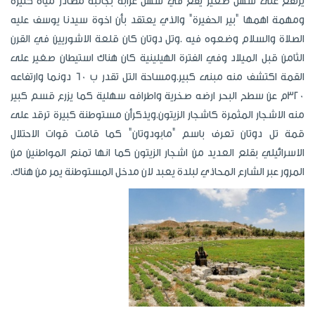
يرتفع على سهل صغير يقع في سهل عرابة بجانبه مصادر مياه كثيرة
ومهمة اهمها "بير الحفيرة" والذي يعتقد بأن اخوة سيدنا يوسف عليه
الصلاة والسلام وضعوه فيه .وتل دوتان كان قلعة الاشوريين في القرن
الثامن قبل الميلاد وفي الفترة الهيلينية كان هناك استيطان صغير على
القمة اكتشف منه مبنى كبير.ومساحة التل تقدر ب 60 دونما وارتفاعه
320م عن سطح البحر ارضه صخرية واطرافه سهلية كما يزرع قسم كبير
منه الاشجار المثمرة كاشجار الزيتون.ويذكرأن مستوطنة كبيرة ترقد على
قمة تل دوتان تعرف باسم "مابودوتان" كما قامت قوات الاحتلال
الاسرائيلي بقلع العديد من اشجار الزيتون كما انها تمنع المواطنين من
المرور عبر الشارع المحاذي لبلدة يعبد لان مدخل المستوطنة يمر من هناك.