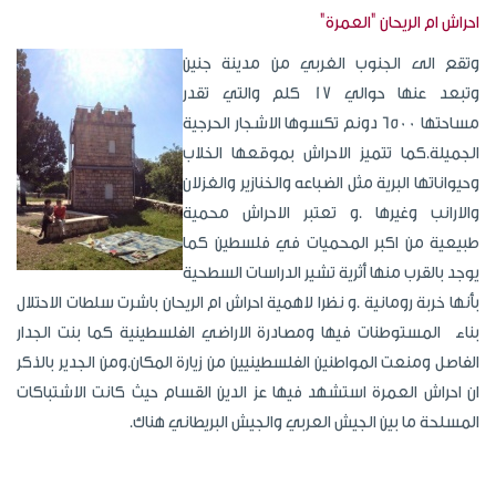
احراش ام الريحان "العمرة"
وتقع
الى الجنوب الغربي من مدينة جنين
وتبعد عنها حوالي 17 كلم والتي تقدر
مساحتها 6500 دونم تكسوها الاشجار الحرجية
الجميلة.كما تتميز الاحراش بموقعها الخلاب
وحيواناتها البرية مثل الضباعه والخنازير والغزلان
والارانب وغيرها .و تعتبر الاحراش محمية
طبيعية من اكبر المحميات في فلسطين كما
يوجد بالقرب منها أثرية تشير الدراسات السطحية
بأنها خربة رومانية .و نظرا لاهمية احراش ام الريحان باشرت سلطات الاحتلال
بناء المستوطنات فيها ومصادرة الاراضي الفلسطينية كما بنت الجدار
الفاصل ومنعت المواطنين الفلسطينيين من زيارة المكان.ومن الجدير بالذكر
ان احراش العمرة استشهد فيها عز الدين القسام حيث كانت الاشتباكات
المسلحة ما بين الجيش العربي والجيش البريطاني هناك.