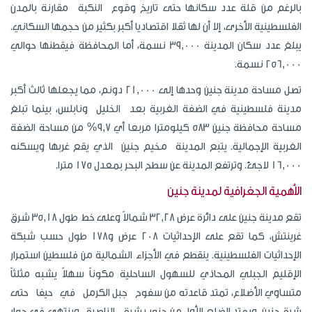
بالرغم من قلة عدد سكانها حتى تاريخ وقوع النكبة مقارنة بالمدن
الفلسطينية الأخرى، إلا أن لها ثقلا اقتصاديا أكبر بكثير من حجمها السكاني.
يبلغ عدد سكان المدينة 39,000 نسمة، أما المحافظة فيقطنها حوالي
256,000 نسمة.
تصل مساحة مدينة جنين وحدها إلى 21,000 دونم، مما يجعلها ثالث أكبر
مدينة فلسطينية في الضفة الغربية بعد الخليل ونابلس، بينما تبلغ
مساحة محافظة جنين 583 كيلومترا مربعا أي 9,7% من مساحة الضفة
الغربية الإجمالية. يتبع المدينة مخيم جنين الذي يقع غربها ويسكنه
16,000 لاجئ. وترتفع المدينة عن سطح البحر بمعدل 175 مترا.
الأهمية الجغرافية لمدينة جنين
تقع مدينة جنين على دائرة عرض 32,28 شمالاً وعلى خط طول 35,18 شرق
غرينتش، كما تقع على الإحداثيات 208 عرض و178 طول حسب شبكة
الإحداثيات الفلسطينية. ينقطع في الأجزاء الشمالية من فلسطين استمرار
الإقليم الجبلي المحاذي للسهول الساحلية مكوناً سهلاً يشبه مثلثاً
متساوي الأضلاع، تمتد قاعدته من سفوح جبل الكرمل في حيفا حتى
شرق جنين، ويمتد الضلع الأول من جنوب شرق الناصرة وينتهي في جوار