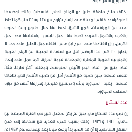
عامر وبين سهل عرابة.
يختلف مناخ منطقة جنين عن المناخ العام لفلسطين، وذلك لوضعها
الطبوغرافي. فتقع المدينة على ارتفاع يتراوح بين 125 و225 متر، كما تحاط
بعدد من المرتفعات، فمن الشرق تحيط بها جبال جلبون ومن الجنوب
والغرب والشمال الغربي تحيط بها جبال نابلس وامتدادها في جبل
الكرمل، وإن انفتاحها على مرج ابن عامر تقفله جبال الجليل على بعد لا
يتجاوز 20 كم. هذا الوضع قلل من استفادة المدينة من الرياح الغربية
والجنوبية الغربية الماطرة والمعدلة لدرجة الحرارة، كما عمل على إبعاد
مناخ جنين عن مناخ البحر الأبيض المتوسط، وجعلته أكثر تطرفاً. مثلاً،
تتلقى منطقة جنين كمية من الأمطار أقل من كمية الأمطار التي تتلقاها
منطقة يعبد المجاورة بمئة وخمسين مليمترا، وحرارتها أعلى من حرارة
المنطقة المجاورة.
عدد السكان
إن نمو عدد السكان في جنين لم يكن بمعدل كبير في الفترة الممتدة بين
عاميّ 1922 و1931، وذلك بسبب هجرة العديد من سكانها إلى مدن
السهل الساحلي، إلا أن هذا النمو بدأ يرتفع فيما بعد ليتضاعف عام 1947م؛