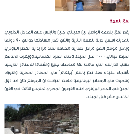
نفق بلعمة
يقع نفق بلعمة الواصل بين مدينتي جنين ونابلس على المدخل الجنوبي
للمدينة اسفل خربة بلعمة الاثرية والتي تقدر مساحتها حوالي 90 دونما
ويمثل موقع النفق مراحل حضارية مختلفة تمتد من بداية العصر البرونزي
المبكر حوالي 3000 قبل الميلاد وحتى الفترة العثمانية.وويعرف الموقع
حسب الدراسة التي قامت بها محافظة جنين واشتنادا للمصادر التاريخية
بأسماء عديدة فقد ذكر باسم "بيلعام" في المصادر المصرية والتوراة
وتلموت في المصادر اليونانية.واضافت الدراسة ان الموقع كان احد دول
المدن في العصر البرونزي احتله الفرعون المصري تحتمس الثالث في القرن
الخامس عشر قبل الميلاد.