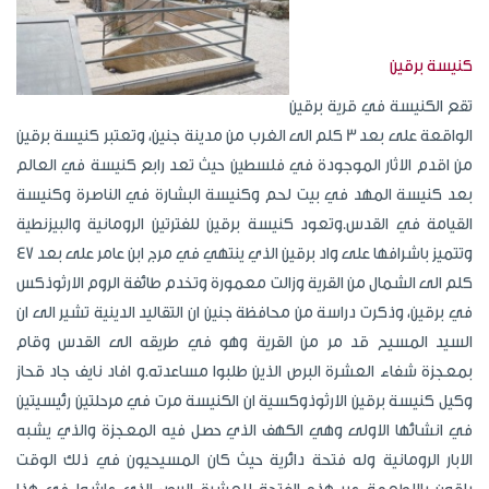
كنيسة برقين
تقع الكنيسة في قرية برقين
الواقعة على بعد 3 كلم الى الغرب من مدينة جنين، وتعتبر كنيسة برقين
من اقدم الاثار الموجودة في فلسطين حيث تعد رابع كنيسة في العالم
بعد كنيسة المهد في بيت لحم وكنيسة البشارة في الناصرة وكنيسة
القيامة في القدس.وتعود كنيسة برقين للفترتين الرومانية والبيزنطية
وتتميز باشرافها على واد برقين الذي ينتهي في مرج ابن عامر على بعد 47
كلم الى الشمال من القرية وزالت معمورة وتخدم طائفة الروم الارثوذكس
في برقين، وذكرت دراسة من محافظة جنين ان التقاليد الدينية تشير الى ان
السيد المسيح قد مر من القرية وهو في طريقه الى القدس وقام
بمعجزة شفاء العشرة البرص الذين طلبوا مساعدته.و افاد نايف جاد قحاز
وكيل كنيسة برقين الارثوذوكسية ان الكنيسة مرت في مرحلتين رئيسيتين
في انشائها الاولى وهي الكهف الذي حصل فيه المعجزة والذي يشبه
الابار الرومانية وله فتحة دائرية حيث كان المسيحيون في ذلك الوقت