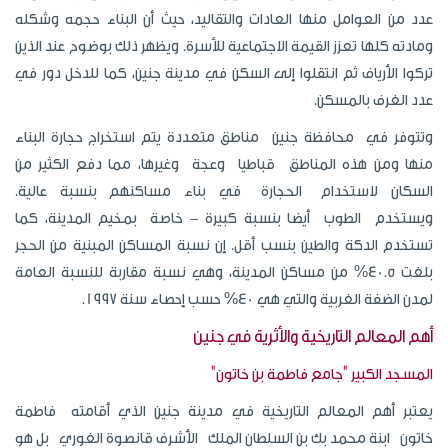
عدد من العوامل منها العادات والتقاليد، حيث أن البناء حجمه وشكله
ومادته كلها تعزز القيمة الاجتماعية للأسرة. ويظهر ذلك بوضوح عند الذين
تركوا الأرياف ثم انتقلوا إلى السكن في مدينة جنين، كما للدخل دور في
عدد الغرف بالمسكن.
وتتوفر في محافظة جنين مناطق متعددة يتم استخراج حجارة البناء
منها ومن هذه المناطق قباطيا وعجة وغيرها، مما دفع الكثير من
السكان لاستخدام الحجارة في بناء مساكنهم بنسبة عالية.
ويستخدم الطوب أيضا بنسبة كبيرة - خاصة بمخيم المدينة، كما
تستخدم الدكة والطين بنسب أقل. إن نسبة المساكن المبنية من الحجر
بلغت 40.5% من مساكن المدينة، وهي نسبة مقاربة للنسبة العامة
لمدن الضفة الغربية والتي هي 40% حسب إحصاء سنة 1997.
أهم المعالم التاريخية والأثرية في جنين
المسجد الكبير "جامع فاطمة بن خاتون"
يعتبر أهم المعالم التاريخية في مدينة جنين الذي أقامته فاطمة
خاتون ابنة محمد بك بن السلطان الملك الأشرف قانصوة الغوري بل هو