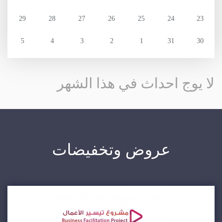
29
28
27
26
25
24
23
5
4
3
2
1
31
30
لا يوج احداث في هذا الشهر
عروض وتخفيضات